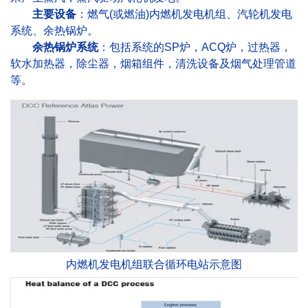
主要设备
：燃气(或燃油)内燃机发电机组、汽轮机发电
系统、余热锅炉。
余热锅炉系统
：包括系统的SP炉，ACQ炉，过热器，
软水加热器，除尘器，烟箱组件，清洗设备及烟气处理管道
等。
内燃机发电机组联合循环电站示意图