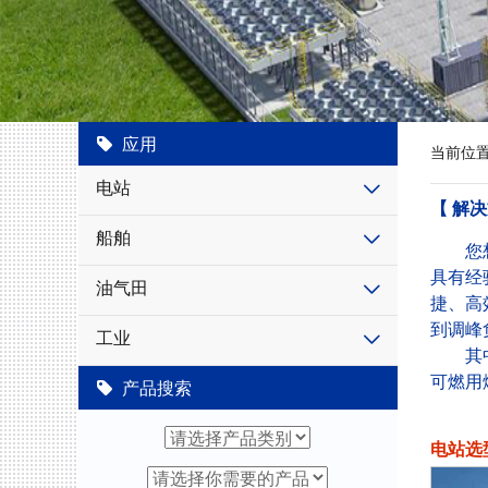
应用
当前位
电站
【 解决
船舶
您想投
具有经
油气田
捷、高
到调峰
工业
其中，
可燃用
产品搜索
电站选