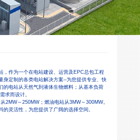
，作为一个在电站建设、运营及EPC总包工程
身定制的各类电站解决方案--为您提供专业、快
们的电站从天然气到液体生物燃料；从基本负荷
的需求而设计。
2MW～250MW；燃油电站从3MW～300MW。
料的灵活性，为您提供了广阔的选择空间。