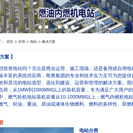
置：
>
>
>
首页
应用
电站
解决方案
方案 】
资电站吗？无论是商业运营、施工现场，还是备用或自用电站
验丰富的系统供应商，斯奥集团的专业和技术实力足可为您提供量
效和灵活的电站选型、选址到建设、运营和管理的解决方案。我
负荷；从1MW到1000MW以上的装机容量，专为满足广大用户
燃气轮机电站装机容量从10-1000MW以上；燃气内燃机电站从
燃气、轻油、重油、原油或液体生物燃料。燃料的多样性、双燃
型
电站分类