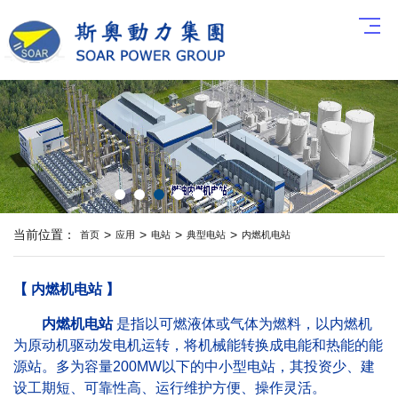
当前位置：
>
>
>
>
首页
应用
电站
典型电站
内燃机电站
【 内燃机电站 】
内燃机电站
是指以可燃液体或气体为燃料，以内燃机
为原动机驱动发电机运转，将机械能转换成电能和热能的能
源站。多为容量200MW以下的中小型电站，其投资少、建
设工期短、可靠性高、运行维护方便、操作灵活。