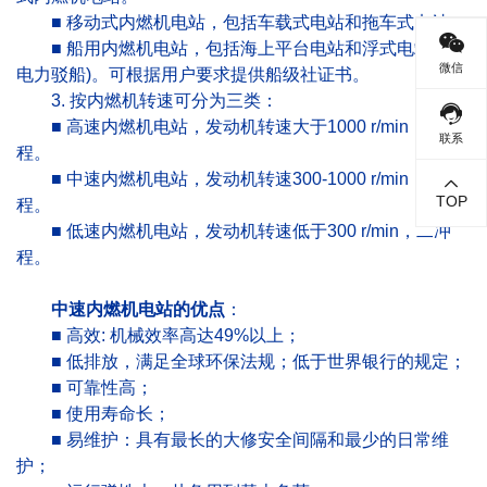
■ 移动式内燃机电站，包括车载式电站和拖车式电站。
■ 船用内燃机电站，包括海上平台电站和浮式电站(即
微信
电力驳船)。可根据用户要求提供船级社证书。
3. 按内燃机转速可分为三类：
■ 高速内燃机电站，发动机转速大于1000 r/min，四冲
联系
程。
■ 中速内燃机电站，发动机转速300-1000 r/min，四冲
TOP
程。
■ 低速内燃机电站，发动机转速低于300 r/min，二冲
程。
中速内燃机电站的优点
：
■ 高效: 机械效率高达49%以上；
■ 低排放，满足全球环保法规；低于世界银行的规定；
■ 可靠性高；
■ 使用寿命长；
■ 易维护：具有最长的大修安全间隔和最少的日常维
护；